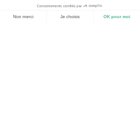
Nos solutions éoliennes
Les solutions d'assurances en éolien
Nous assurons tous types de parcs éoliens, du
projet à l’exploitation. En amont, lors du projet,
nous assurons :
* La société porteuse du projet et ses dirigeants (RC,
RCP, RCMS, protection juridique).
* Puis le site, le mât de mesure, le chantier ( TRCME) ,les
marchandises transportées, le matériel d’entreprise en
tous lieux.
Découvrir
BIOGAZ - Méthanisation et