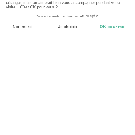
9 Rue du Stade
81090 Lagarrigue
05 63 71 67 71
contact@merigonde.fr
Réseaux sociaux