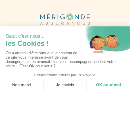
Informations complètes
9 Rue du Stade
81090 Lagarrigue
05 63 71 67 71
contact@merigonde.fr