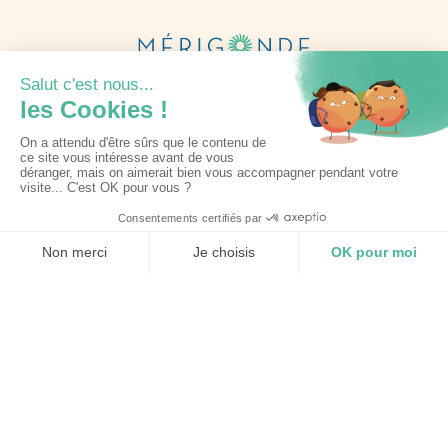
Informations complètes
9 Rue du Stade
81090 Lagarrigue
05 63 71 67 71
contact@merigonde.fr