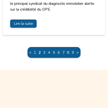
le principal syndicat du diagnostic immobilier alerte
sur la crédibilité du DPE.
Lire la suite
(current)
1
2
3
4
5
6
7
8
9