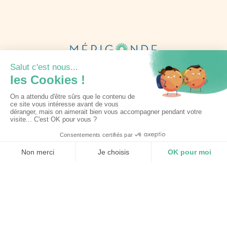
Informations complètes
9 Rue du Stade
81090 Lagarrigue
05 63 71 67 71
contact@merigonde.fr