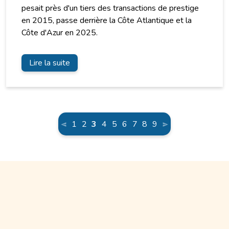
pesait près d'un tiers des transactions de prestige
en 2015, passe derrière la Côte Atlantique et la
Côte d'Azur en 2025.
Lire la suite
(current)
1
2
3
4
5
6
7
8
9