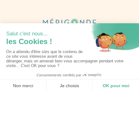
Informations complètes
9 Rue du Stade
81090 Lagarrigue
05 63 71 67 71
contact@merigonde.fr